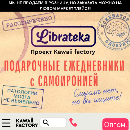
МЫ НЕ ПРОДАЕМ В РОЗНИЦУ, НО ЗАКАЗАТЬ МОЖНО НА
ЛЮБОМ МАРКЕТПЛЕЙСЕ!
Оптом!