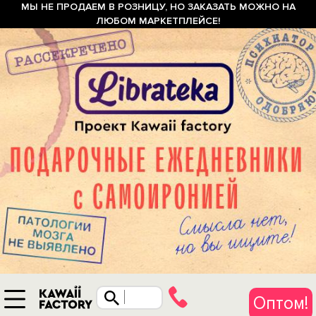
МЫ НЕ ПРОДАЕМ В РОЗНИЦУ, НО ЗАКАЗАТЬ МОЖНО НА
ЛЮБОМ МАРКЕТПЛЕЙСЕ!
Оптом!