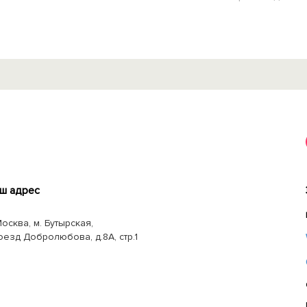
ш адрес
Москва, м. Бутырская,
оезд Добролюбова, д.8А, стр.1