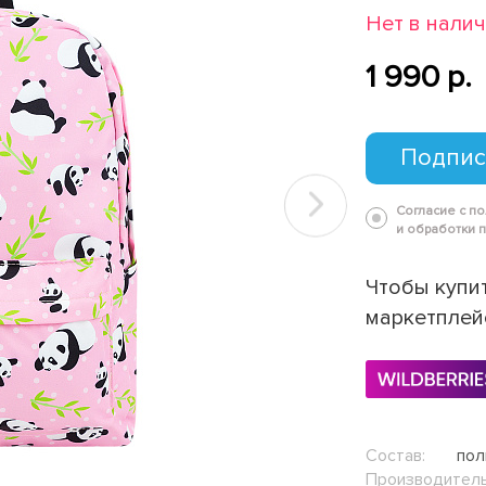
Нет в нали
1 990 p.
Подпис
Согласие с п
Next
и обработки 
Чтобы купит
маркетплей
Состав:
пол
Производитель