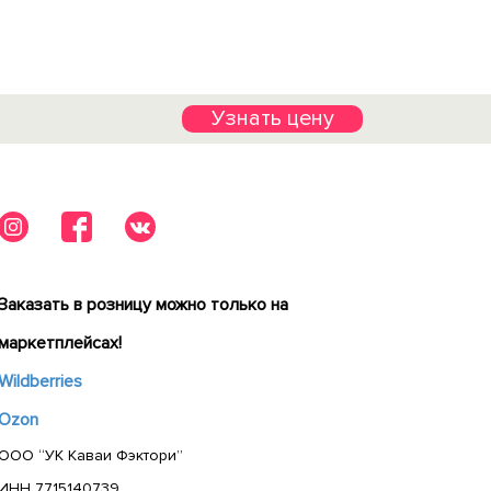
Узнать цену
Заказать в розницу можно только на
маркетплейсах!
Wildberries
Ozon
ООО “УК Каваи Фэктори”
ИНН 7715140739