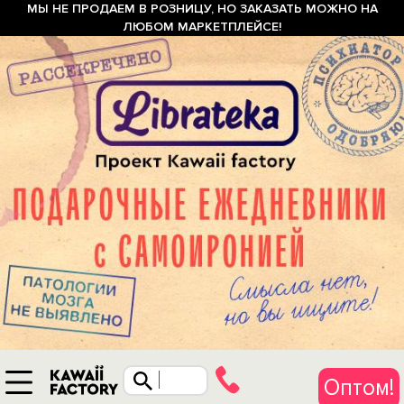
МЫ НЕ ПРОДАЕМ В РОЗНИЦУ, НО ЗАКАЗАТЬ МОЖНО НА
ЛЮБОМ МАРКЕТПЛЕЙСЕ!
Оптом!