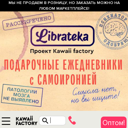
МЫ НЕ ПРОДАЕМ В РОЗНИЦУ, НО ЗАКАЗАТЬ МОЖНО НА
ЛЮБОМ МАРКЕТПЛЕЙСЕ!
Оптом!