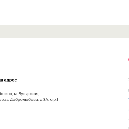
ш адрес
Москва, м. Бутырская,
оезд Добролюбова, д.8А, стр.1