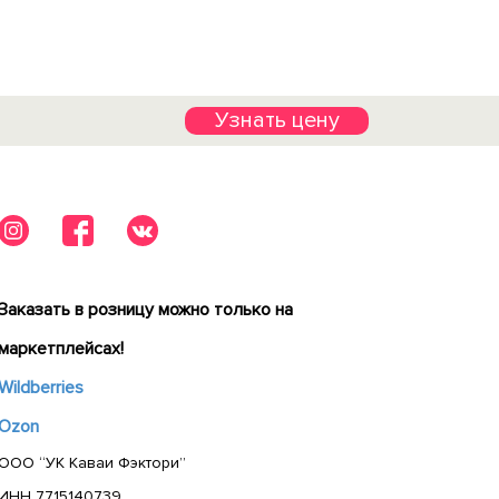
Узнать цену
Заказать в розницу можно только на
маркетплейсах!
Wildberries
Ozon
ООО “УК Каваи Фэктори”
ИНН 7715140739