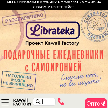
МЫ НЕ ПРОДАЕМ В РОЗНИЦУ, НО ЗАКАЗАТЬ МОЖНО НА
ЛЮБОМ МАРКЕТПЛЕЙСЕ!
Оптом!