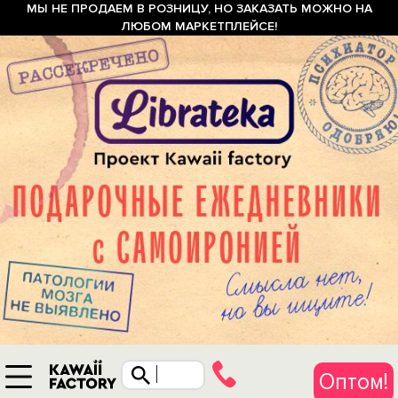
МЫ НЕ ПРОДАЕМ В РОЗНИЦУ, НО ЗАКАЗАТЬ МОЖНО НА
ЛЮБОМ МАРКЕТПЛЕЙСЕ!
Оптом!