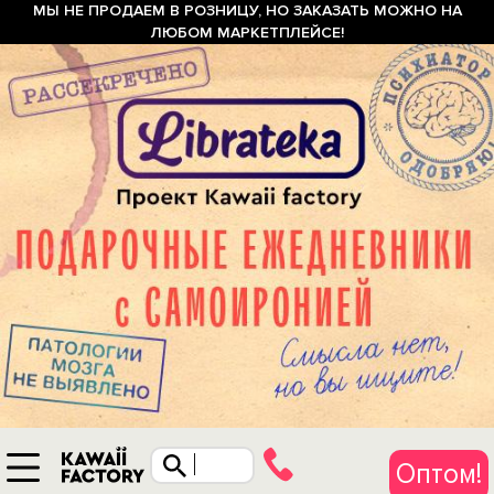
МЫ НЕ ПРОДАЕМ В РОЗНИЦУ, НО ЗАКАЗАТЬ МОЖНО НА
ЛЮБОМ МАРКЕТПЛЕЙСЕ!
Оптом!