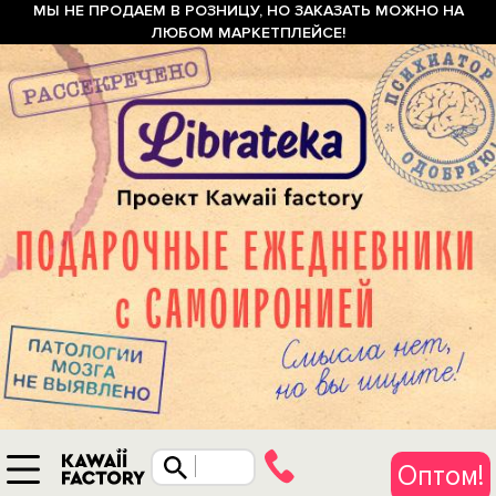
МЫ НЕ ПРОДАЕМ В РОЗНИЦУ, НО ЗАКАЗАТЬ МОЖНО НА
ЛЮБОМ МАРКЕТПЛЕЙСЕ!
Оптом!