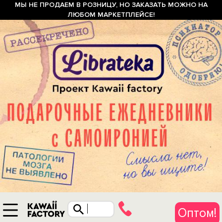
МЫ НЕ ПРОДАЕМ В РОЗНИЦУ, НО ЗАКАЗАТЬ МОЖНО НА
ЛЮБОМ МАРКЕТПЛЕЙСЕ!
Оптом!