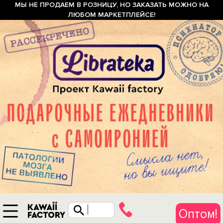
МЫ НЕ ПРОДАЕМ В РОЗНИЦУ, НО ЗАКАЗАТЬ МОЖНО НА
ЛЮБОМ МАРКЕТПЛЕЙСЕ!
Оптом!