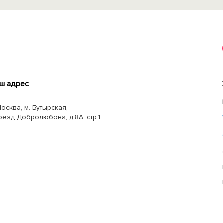
ш адрес
Москва, м. Бутырская,
оезд Добролюбова, д.8А, стр.1