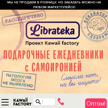
МЫ НЕ ПРОДАЕМ В РОЗНИЦУ, НО ЗАКАЗАТЬ МОЖНО НА
ЛЮБОМ МАРКЕТПЛЕЙСЕ!
Оптом!