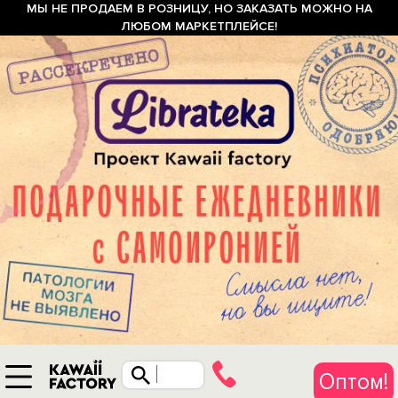
МЫ НЕ ПРОДАЕМ В РОЗНИЦУ, НО ЗАКАЗАТЬ МОЖНО НА
ЛЮБОМ МАРКЕТПЛЕЙСЕ!
Оптом!