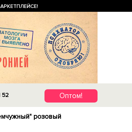
АРКЕТПЛЕЙСЕ!
Оптом!
1 52
емчужный" розовый