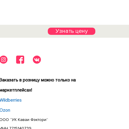
Узнать цену
Заказать в розницу можно только на
маркетплейсах!
Wildberries
Ozon
ООО “УК Каваи Фэктори”
ИНН 7715140739