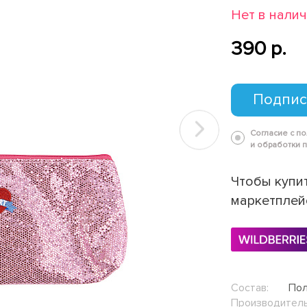
Нет в нали
390 p.
Подпис
Согласие с п
Next
и обработки 
Чтобы купит
маркетплей
Состав:
Пол
Производитель