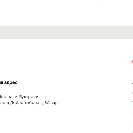
ш адрес
Москва, м. Бутырская,
оезд Добролюбова, д.8А, стр.1