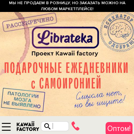
МЫ НЕ ПРОДАЕМ В РОЗНИЦУ, НО ЗАКАЗАТЬ МОЖНО НА
ЛЮБОМ МАРКЕТПЛЕЙСЕ!
Оптом!