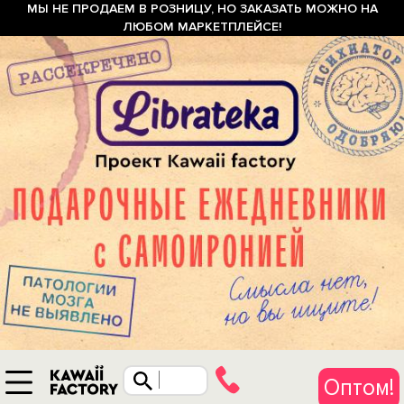
МЫ НЕ ПРОДАЕМ В РОЗНИЦУ, НО ЗАКАЗАТЬ МОЖНО НА
ЛЮБОМ МАРКЕТПЛЕЙСЕ!
Оптом!