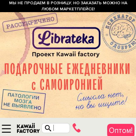
МЫ НЕ ПРОДАЕМ В РОЗНИЦУ, НО ЗАКАЗАТЬ МОЖНО НА
ЛЮБОМ МАРКЕТПЛЕЙСЕ!
Оптом!