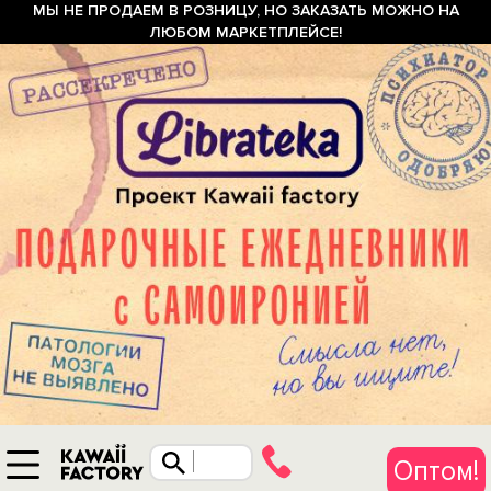
МЫ НЕ ПРОДАЕМ В РОЗНИЦУ, НО ЗАКАЗАТЬ МОЖНО НА
ЛЮБОМ МАРКЕТПЛЕЙСЕ!
Оптом!