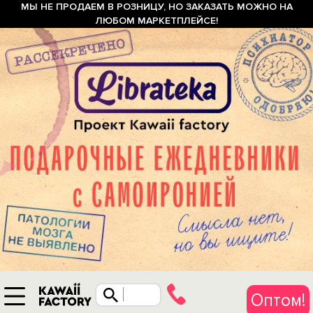
МЫ НЕ ПРОДАЕМ В РОЗНИЦУ, НО ЗАКАЗАТЬ МОЖНО НА
ЛЮБОМ МАРКЕТПЛЕЙСЕ!
Оптом!