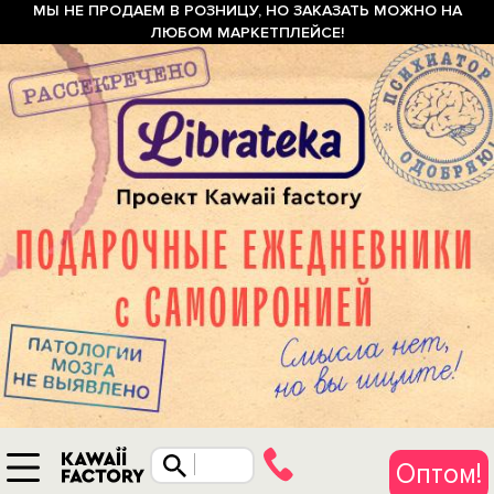
МЫ НЕ ПРОДАЕМ В РОЗНИЦУ, НО ЗАКАЗАТЬ МОЖНО НА
ЛЮБОМ МАРКЕТПЛЕЙСЕ!
Оптом!