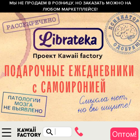
МЫ НЕ ПРОДАЕМ В РОЗНИЦУ, НО ЗАКАЗАТЬ МОЖНО НА
ЛЮБОМ МАРКЕТПЛЕЙСЕ!
Оптом!