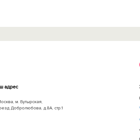
ш адрес
Москва, м. Бутырская,
оезд Добролюбова, д.8А, стр.1