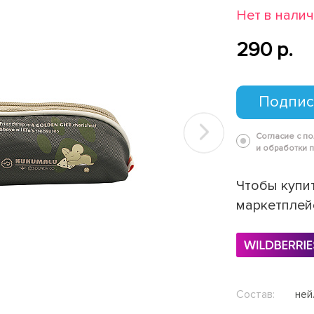
Нет в нали
290 p.
Подпис
Согласие с п
Next
и обработки 
Чтобы купит
маркетплей
Состав:
ней