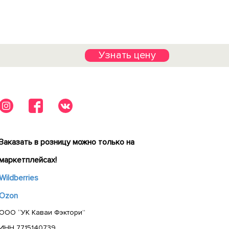
Узнать цену
Заказать в розницу можно только на
маркетплейсах!
Wildberries
Ozon
ООО “УК Каваи Фэктори”
ИНН 7715140739