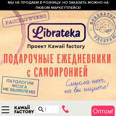
МЫ НЕ ПРОДАЕМ В РОЗНИЦУ, НО ЗАКАЗАТЬ МОЖНО НА
ЛЮБОМ МАРКЕТПЛЕЙСЕ!
Оптом!