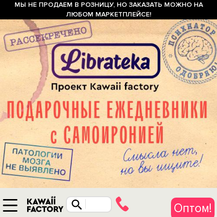
МЫ НЕ ПРОДАЕМ В РОЗНИЦУ, НО ЗАКАЗАТЬ МОЖНО НА
ЛЮБОМ МАРКЕТПЛЕЙСЕ!
Оптом!