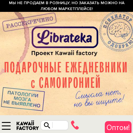
МЫ НЕ ПРОДАЕМ В РОЗНИЦУ, НО ЗАКАЗАТЬ МОЖНО НА
ЛЮБОМ МАРКЕТПЛЕЙСЕ!
Оптом!