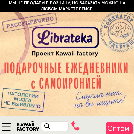
МЫ НЕ ПРОДАЕМ В РОЗНИЦУ, НО ЗАКАЗАТЬ МОЖНО НА
ЛЮБОМ МАРКЕТПЛЕЙСЕ!
Оптом!