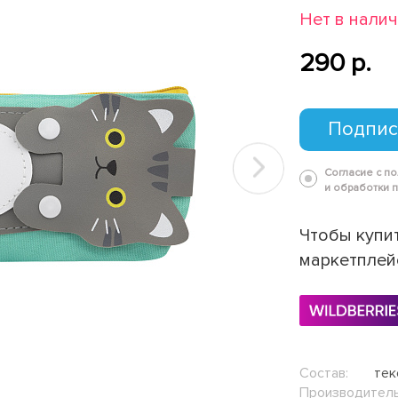
Нет в нали
290 p.
Подпис
Согласие с п
Next
и обработки 
Чтобы купит
маркетплей
Состав:
тек
Производитель