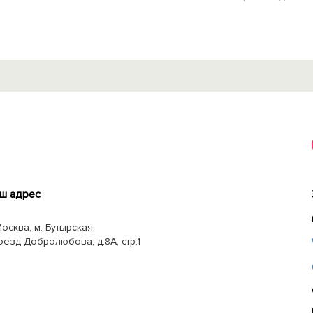
ш адрес
Москва, м. Бутырская,
оезд Добролюбова, д.8А, стр.1