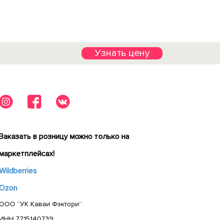
Узнать цену
Заказать в розницу можно только на
маркетплейсах!
Wildberries
Ozon
ООО “УК Каваи Фэктори”
ИНН 7715140739