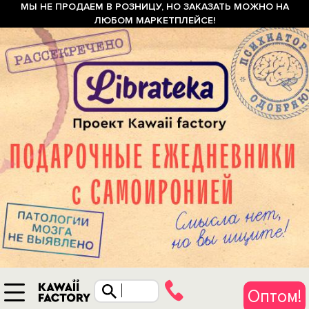
МЫ НЕ ПРОДАЕМ В РОЗНИЦУ, НО ЗАКАЗАТЬ МОЖНО НА
ЛЮБОМ МАРКЕТПЛЕЙСЕ!
Оптом!