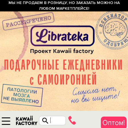
МЫ НЕ ПРОДАЕМ В РОЗНИЦУ, НО ЗАКАЗАТЬ МОЖНО НА
ЛЮБОМ МАРКЕТПЛЕЙСЕ!
Оптом!