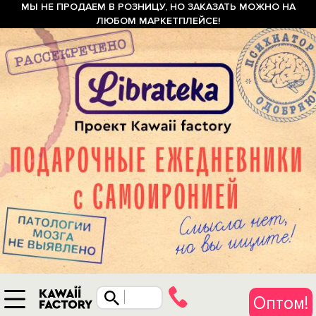
МЫ НЕ ПРОДАЕМ В РОЗНИЦУ, НО ЗАКАЗАТЬ МОЖНО НА
ЛЮБОМ МАРКЕТПЛЕЙСЕ!
Оптом!