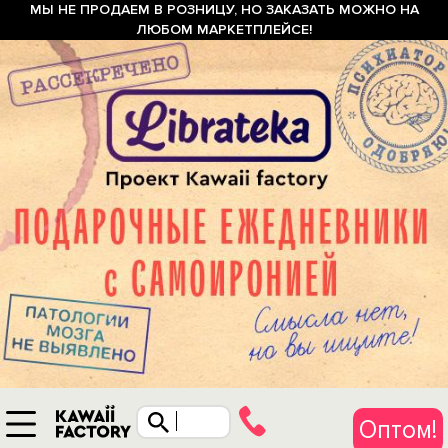
МЫ НЕ ПРОДАЕМ В РОЗНИЦУ, НО ЗАКАЗАТЬ МОЖНО НА
ЛЮБОМ МАРКЕТПЛЕЙСЕ!
Оптом!