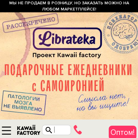
МЫ НЕ ПРОДАЕМ В РОЗНИЦУ, НО ЗАКАЗАТЬ МОЖНО НА
ЛЮБОМ МАРКЕТПЛЕЙСЕ!
Оптом!