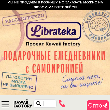
МЫ НЕ ПРОДАЕМ В РОЗНИЦУ, НО ЗАКАЗАТЬ МОЖНО НА
ЛЮБОМ МАРКЕТПЛЕЙСЕ!
Оптом!