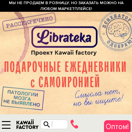
МЫ НЕ ПРОДАЕМ В РОЗНИЦУ, НО ЗАКАЗАТЬ МОЖНО НА
ЛЮБОМ МАРКЕТПЛЕЙСЕ!
Оптом!