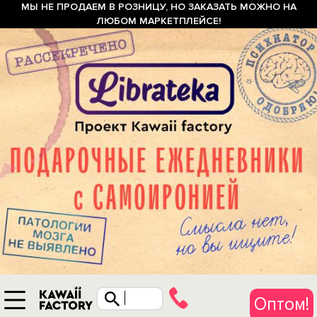
МЫ НЕ ПРОДАЕМ В РОЗНИЦУ, НО ЗАКАЗАТЬ МОЖНО НА
ЛЮБОМ МАРКЕТПЛЕЙСЕ!
Оптом!