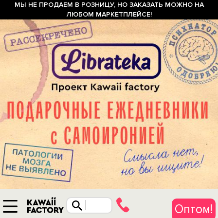
МЫ НЕ ПРОДАЕМ В РОЗНИЦУ, НО ЗАКАЗАТЬ МОЖНО НА
ЛЮБОМ МАРКЕТПЛЕЙСЕ!
Оптом!