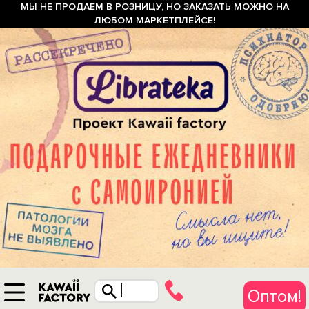
МЫ НЕ ПРОДАЕМ В РОЗНИЦУ, НО ЗАКАЗАТЬ МОЖНО НА
ЛЮБОМ МАРКЕТПЛЕЙСЕ!
Оптом!