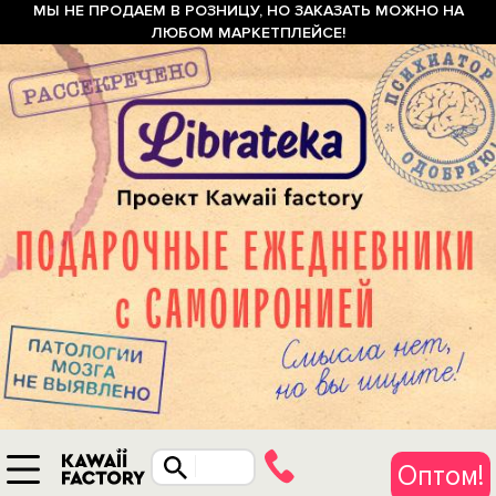
МЫ НЕ ПРОДАЕМ В РОЗНИЦУ, НО ЗАКАЗАТЬ МОЖНО НА
ЛЮБОМ МАРКЕТПЛЕЙСЕ!
Оптом!