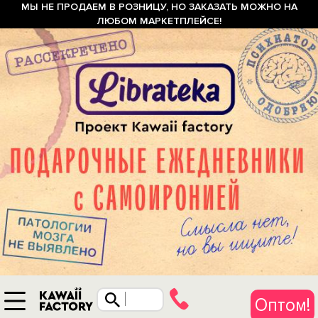
МЫ НЕ ПРОДАЕМ В РОЗНИЦУ, НО ЗАКАЗАТЬ МОЖНО НА
ЛЮБОМ МАРКЕТПЛЕЙСЕ!
Оптом!