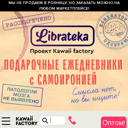
МЫ НЕ ПРОДАЕМ В РОЗНИЦУ, НО ЗАКАЗАТЬ МОЖНО НА
ЛЮБОМ МАРКЕТПЛЕЙСЕ!
Оптом!