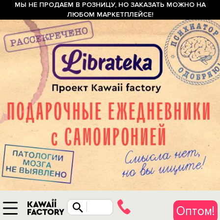
МЫ НЕ ПРОДАЕМ В РОЗНИЦУ, НО ЗАКАЗАТЬ МОЖНО НА
ЛЮБОМ МАРКЕТПЛЕЙСЕ!
Оптом!