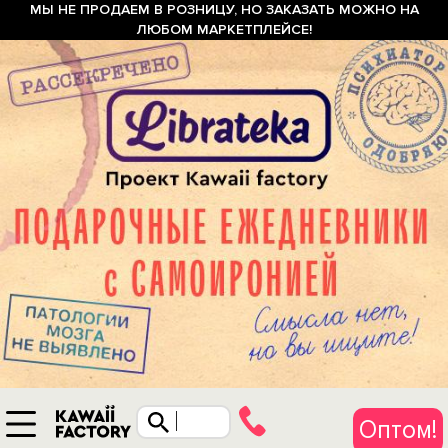
МЫ НЕ ПРОДАЕМ В РОЗНИЦУ, НО ЗАКАЗАТЬ МОЖНО НА
ЛЮБОМ МАРКЕТПЛЕЙСЕ!
Оптом!