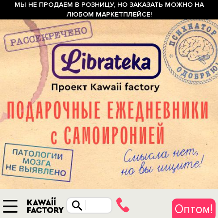
МЫ НЕ ПРОДАЕМ В РОЗНИЦУ, НО ЗАКАЗАТЬ МОЖНО НА
ЛЮБОМ МАРКЕТПЛЕЙСЕ!
Оптом!