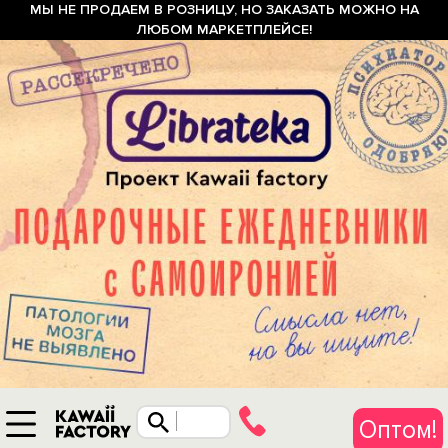
МЫ НЕ ПРОДАЕМ В РОЗНИЦУ, НО ЗАКАЗАТЬ МОЖНО НА
ЛЮБОМ МАРКЕТПЛЕЙСЕ!
Оптом!