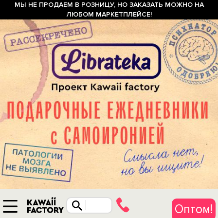
МЫ НЕ ПРОДАЕМ В РОЗНИЦУ, НО ЗАКАЗАТЬ МОЖНО НА
ЛЮБОМ МАРКЕТПЛЕЙСЕ!
Оптом!