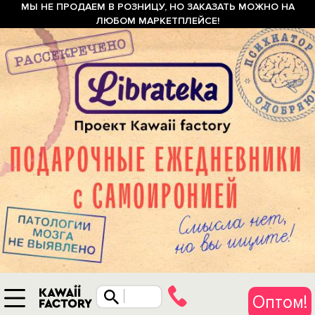
МЫ НЕ ПРОДАЕМ В РОЗНИЦУ, НО ЗАКАЗАТЬ МОЖНО НА
ЛЮБОМ МАРКЕТПЛЕЙСЕ!
Оптом!