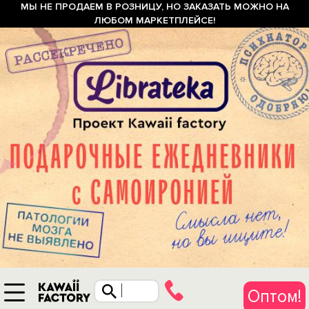
МЫ НЕ ПРОДАЕМ В РОЗНИЦУ, НО ЗАКАЗАТЬ МОЖНО НА
ЛЮБОМ МАРКЕТПЛЕЙСЕ!
Оптом!