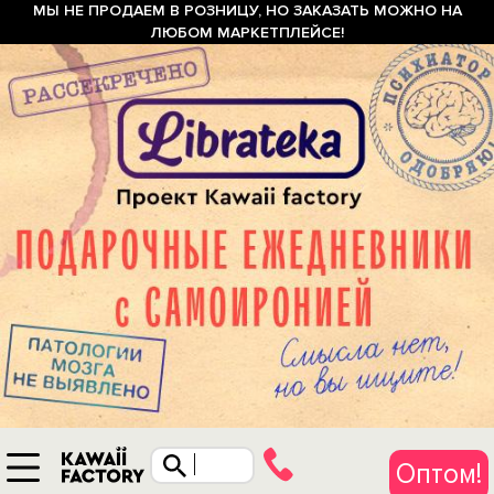
МЫ НЕ ПРОДАЕМ В РОЗНИЦУ, НО ЗАКАЗАТЬ МОЖНО НА
ЛЮБОМ МАРКЕТПЛЕЙСЕ!
Оптом!